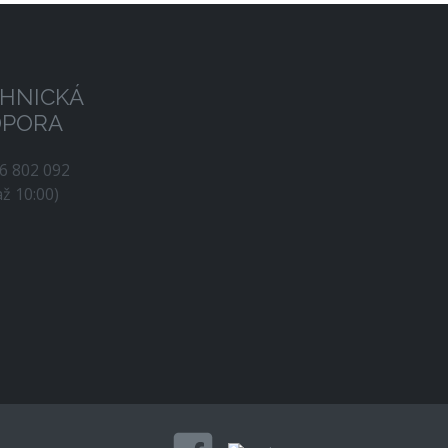
HNICKÁ
DPORA
56 802 092
až 10:00)