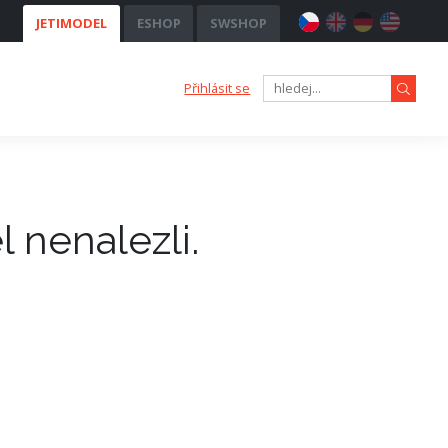
JETIMODEL
ESHOP
SWSHOP
Přihlásit se
 nenalezli.