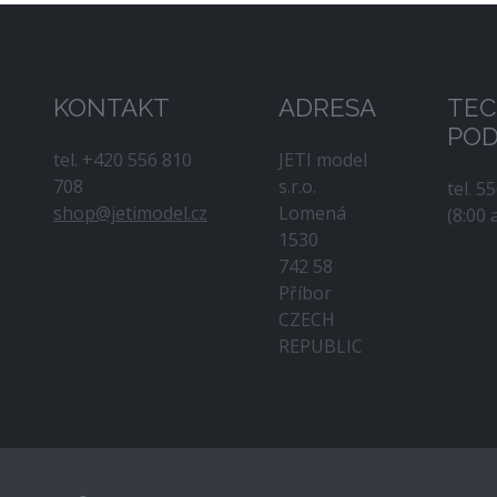
KONTAKT
ADRESA
TEC
PO
tel. +420 556 810
JETI model
708
s.r.o.
tel. 5
shop@jetimodel.cz
Lomená
(8:00 
1530
742 58
Příbor
CZECH
REPUBLIC