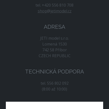
tel. +420 556 810 708
shop@jetimodel.cz
ADRESA
JETI model s.r.o.
Lomená 1530
742 58 Příbor
CZECH REPUBLIC
TECHNICKÁ PODPORA
tel. 556 802 092
(8:00 až 10:00)