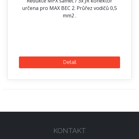
Redukce MPX samec / 3x JR konektor
určena pro MAX BEC 2. Průřez vodičů 0,5
mm2 .
Detail
KONTAKT