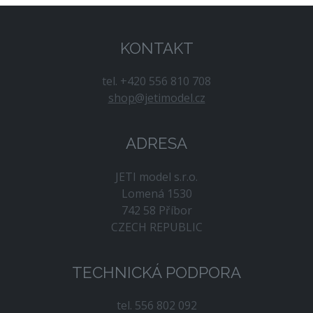
KONTAKT
tel. +420 556 810 708
shop@jetimodel.cz
ADRESA
JETI model s.r.o.
Lomená 1530
742 58 Příbor
CZECH REPUBLIC
TECHNICKÁ PODPORA
tel. 556 802 092