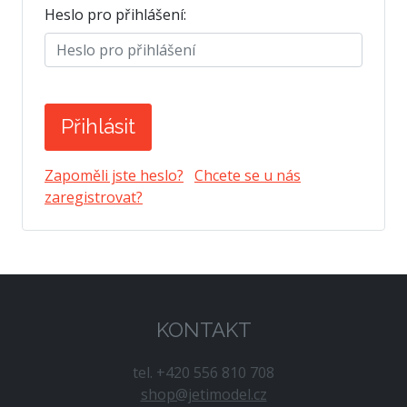
Heslo pro přihlášení:
Zapoměli jste heslo?
Chcete se u nás
zaregistrovat?
KONTAKT
tel. +420 556 810 708
shop@jetimodel.cz