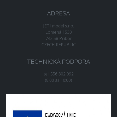
ADRESA
JETI model s.r.o.
Lomená 1530
742 58 Příbor
CZECH REPUBLIC
TECHNICKÁ PODPORA
tel. 556 802 092
(8:00 až 10:00)