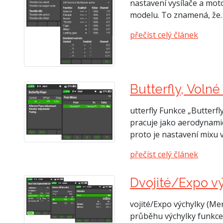
nastavení vysílače a mot
modelu. To znamená, že
přečíst celý článek
Butterfly, Volné
utterfly Funkce „Butterf
pracuje jako aerodynamic
proto je nastavení mixu
přečíst celý článek
Dvojité/Expo výc
vojité/Expo výchylky (M
průběhu výchylky funkce 