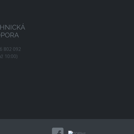
HNICKÁ
DPORA
56 802 092
až 10:00)