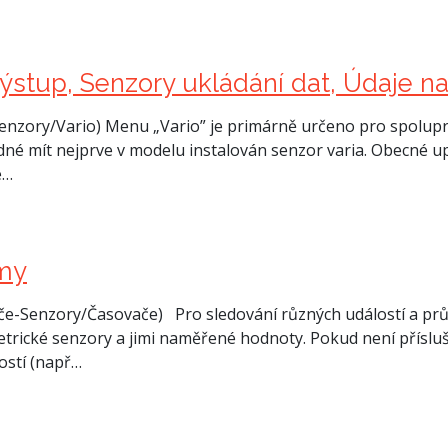
výstup, Senzory ukládání dat, Údaje n
nzory/Vario) Menu „Vario” je primárně určeno pro spolupr
dné mít nejprve v modelu instalován senzor varia. Obecné upo
e…
rmy
-Senzory/Časovače) Pro sledování různých událostí a prů
etrické senzory a jimi naměřené hodnoty. Pokud není příslu
ostí (např…