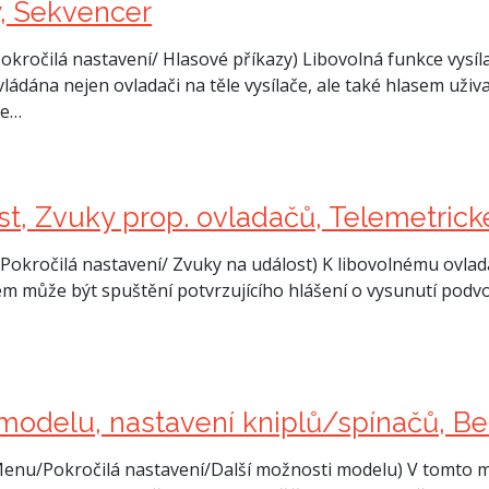
y, Sekvencer
kročilá nastavení/ Hlasové příkazy) Libovolná funkce vysíla
ádána nejen ovladači na těle vysílače, ale také hlasem uživa
ce…
t, Zvuky prop. ovladačů, Telemetric
okročilá nastavení/ Zvuky na událost) K libovolnému ovladači
m může být spuštění potvrzujícího hlášení o vysunutí podvoz
 modelu, nastavení kniplů/spínačů, B
enu/Pokročilá nastavení/Další možnosti modelu) V tomto me