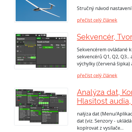
Stručný návod nastavení
přečíst celý článek
Sekvencér, Tvor
Sekvencérem ovládané kr
sekvencérů Q1, Q2, Q3...
výchylky (červená šipka
přečíst celý článek
Analýza dat, Ko
Hlasitost audia
nalýza dat (Menu/Aplika
dat (viz. Senzory - uklád
kopírovat z vysílače…