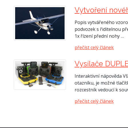
Vytvoření nov
Popis vytvářeného vzoro
podvozek s řiditelnou př
1x řízení přední nohy …
přečíst celý článek
Vysílače DUPL
Interaktivní nápověda V
otazníku, je možné tlač
rozcestník vedoucí k sou
přečíst celý článek