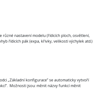
různé nastavení modelu (řídicích ploch, osvětlení,
 řídicích pák (expa, křivky, velikosti výchylek atd.)
dci „Základní konfigurace” se automaticky vytvoří
kcí”. Možnosti jsou: měnit názvy funkcí měnit