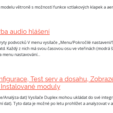
 modelu větroně s možností funkce vztlakových klapek a ae
ba audio hlášení
yty podvozků V menu vysílače „Menu/Pokročilé nastavení/
 atd. Každý z nich má svou časovou osu ve vteřinách (modrá 
) a menu nastavování…
nfigurace, Test serv a dosahu, Zobra
, Instalované moduly
ce/Analýza dat) Vysílače Duplex mohou ukládat do své integ
ání dat). Tyto data je možné po letu prohlížet a analyzovat v a