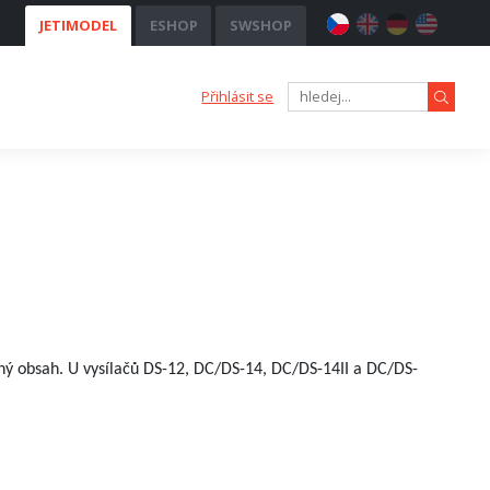
JETIMODEL
ESHOP
SWSHOP
Přihlásit se
dný obsah. U vysílačů DS-12, DC/DS-14, DC/DS-14II a DC/DS-