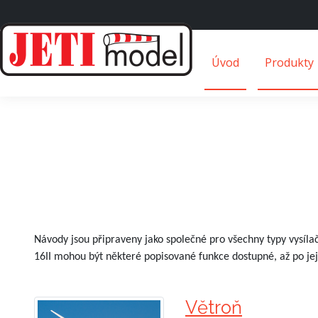
Úvod
Produkty
Návody jsou připraveny jako společné pro všechny typy vysíla
16II mohou být některé popisované funkce dostupné, až po je
Větroň