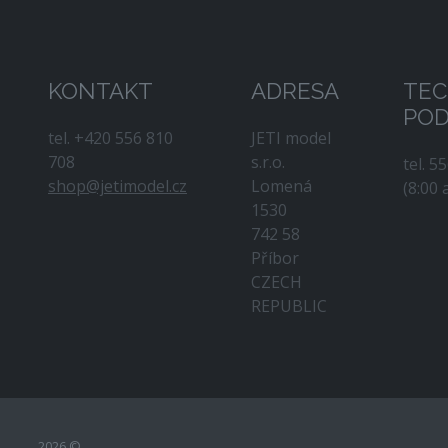
KONTAKT
ADRESA
TEC
PO
tel. +420 556 810
JETI model
708
s.r.o.
tel. 5
shop@jetimodel.cz
Lomená
(8:00 
1530
742 58
Příbor
CZECH
REPUBLIC
2026 ©