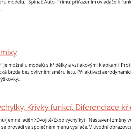
oru modelu. Spínač Auto-Trimu: přiřazením ovladače k funkci
…
 mixy
ly” je možná u modelů s křidélky a vztlakovými klapkami. Pro
ká brzda bez ovlivnění směru letu. Při aktivaci aerodynami
 výškovky…
hylky, Křivky funkcí, Diferenciace kři
enu/Jemné ladění/Dvojité/Expo výchylky) Nastavení změny ve
se provádí ve společném menu vysílače. V úvodní obrazovce