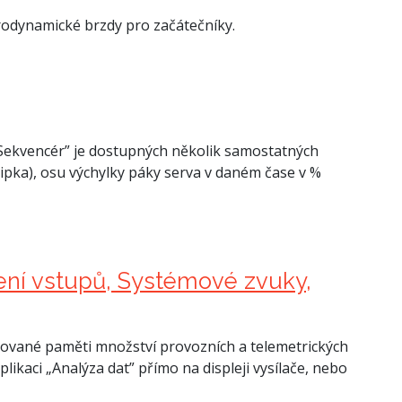
rodynamické brzdy pro začátečníky.
Sekvencér” je dostupných několik samostatných
šipka), osu výchylky páky serva v daném čase v %
zení vstupů, Systémové zvuky,
rované paměti množství provozních a telemetrických
plikaci „Analýza dat” přímo na displeji vysílače, nebo