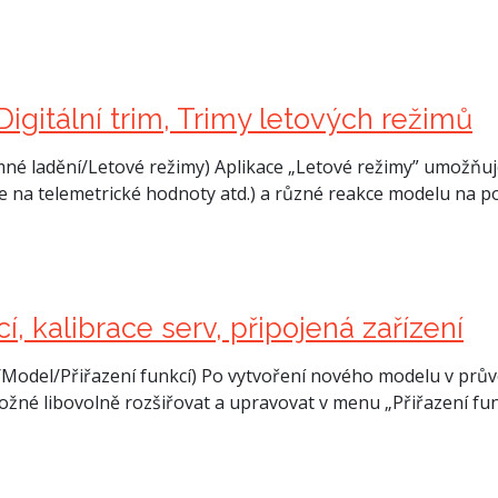
Digitální trim, Trimy letových režimů
é ladění/Letové režimy) Aplikace „Letové režimy” umožňuje 
na telemetrické hodnoty atd.) a různé reakce modelu na pohyb
, kalibrace serv, připojená zařízení
odel/Přiřazení funkcí) Po vytvoření nového modelu v průvo
ožné libovolně rozšiřovat a upravovat v menu „Přiřazení fun