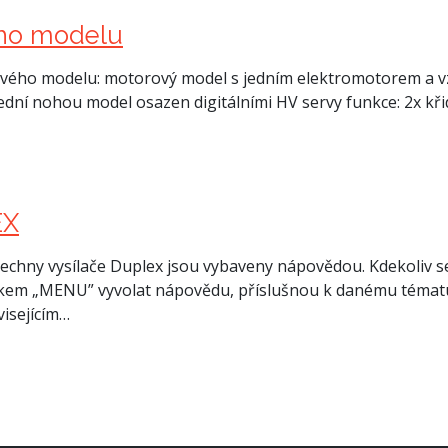
ého modelu
vého modelu: motorový model s jedním elektromotorem a vz
ední nohou model osazen digitálními HV servy funkce: 2x kři
EX
šechny vysílače Duplex jsou vybaveny nápovědou. Kdekoliv 
ítkem „MENU” vyvolat nápovědu, příslušnou k danému tématu
visejícím…