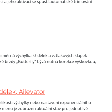
 a jeho aktivací se spustí automatické trimování
tisměrná výchylka křidélek a vztlakových klapek
cké brzdy „Butterfly” bývá nutná korekce výškovkou,
délek, Ailevator
likosti výchylky nebo nastavení exponenciálního
 menu je zobrazen aktuální stav pro jednotlivé