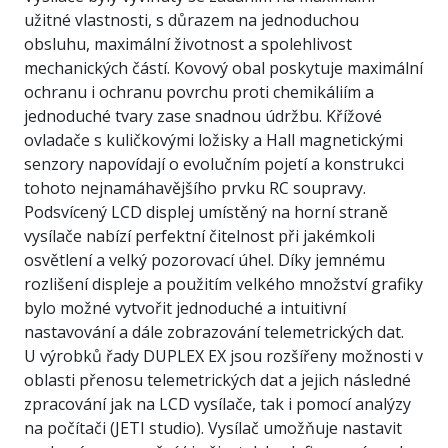
užitné vlastnosti, s důrazem na jednoduchou
obsluhu, maximální životnost a spolehlivost
mechanických částí. Kovový obal poskytuje maximální
ochranu i ochranu povrchu proti chemikáliím a
jednoduché tvary zase snadnou údržbu. Křížové
ovladače s kuličkovými ložisky a Hall magnetickými
senzory napovídají o evolučním pojetí a konstrukci
tohoto nejnamáhavějšího prvku RC soupravy.
Podsvícený LCD displej umístěný na horní straně
vysílače nabízí perfektní čitelnost při jakémkoli
osvětlení a velký pozorovací úhel. Díky jemnému
rozlišení displeje a použitím velkého množství grafiky
bylo možné vytvořit jednoduché a intuitivní
nastavování a dále zobrazování telemetrických dat.
U výrobků řady DUPLEX EX jsou rozšířeny možnosti v
oblasti přenosu telemetrických dat a jejich následné
zpracování jak na LCD vysílače, tak i pomocí analýzy
na počítači (JETI studio). Vysílač umožňuje nastavit