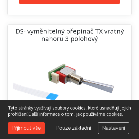
DS- vyměnitelný přepínač TX vratný
nahoru 3 polohový
Tyto stránky využívají soubory cookies, které usnadňují jejich
prohlížení.
Další informace o tom, jak používáme cookies.
Třípolohový přepínač s dlouhou pákou
Příjmout vše
Pouze základní
Nastavení
vracející se do horní polohy pro palcové