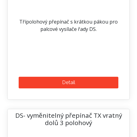
Třípolohový přepínač s krátkou pákou pro
palcové vysílače řady DS.
Detail
DS- vyměnitelný přepínač TX vratný
dolů 3 polohový