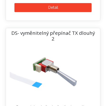
Detail
DS- vyměnitelný přepínač TX dlouhý
2