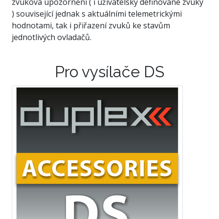
zvuková upozornění ( i uživatelsky definované zvuky
) související jednak s aktuálními telemetrickými
hodnotami, tak i přiřazení zvuků ke stavům
jednotlivých ovladačů.
Pro vysílače DS